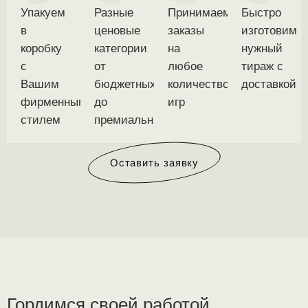
Упакуем
Разные
Принимаем
Быстро
в
ценовые
заказы
изготовим
коробку
категории
на
нужный
с
от
любое
тираж с
Вашим
бюджетных
количество
доставкой
фирменным
до
игр
стилем
премиальных
Оставить заявку
Гордимся своей работой