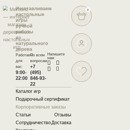
Изготавливаем
0
настольные
игры
ручной
работы
из
натурального
дерева
Напишите
Работаем
По всем
нам:
для
вопросам:
+7
вас:
9:00-
(495)
22:00
846-93-
22
Каталог игр
Подарочный сертификат
Корпоративные заказы
Статьи
Отзывы
Сотрудничество
Доставка