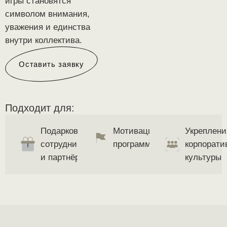
игры становятся
символом внимания,
уважения и единства
внутри коллектива.
Оставить заявку
Подходит для:
Подарков
Мотивационных
Укреплени
сотрудникам
программ
корпорати
и партнёрам
культуры