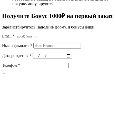
покупку аннулируются.
Получите Бонус
1000₽
на первый заказ
Зарегистрируйтесь, заполнив форму, и бонусы ваши
Email
*
Имя и фамилия
*
Дата рождения
*
Телефон
*
Отправляя данные, Вы принимаете
Пользовательское
соглашение
и даете свое
Согласие на обработку персональных
данных
.
Зарегистрироваться
Не интересно (больше не показывать)
Мы используем файлы Cookie
Оставаясь на сайте, вы соглашаетесь c
Политикой