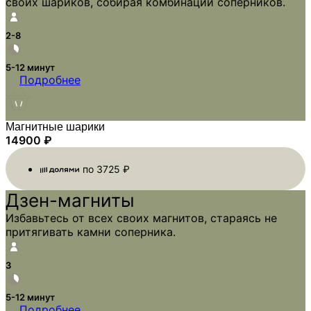
своих шариков, собирая комбинации соперников.
2-8
5-12 минут
Подробнее
Магнитные шарики
14900
₽
по
3725
₽
Дзен-магниты
Избавьтесь от всех своих магнитов, стараясь не
притягивать камни соперника.
3
5-12 минут
Подробнее