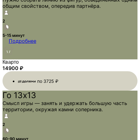
общим свойством, опередив партнёра.
2
5-15 минут
Подробнее
Кварто
14900
₽
по
3725
₽
Го 13х13
Смысл игры — занять и удержать большую часть
территории, окружая камни соперника.
2
60-90 минут