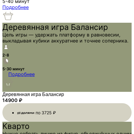
5-40 минут
Подробнее
Деревянная игра Балансир
Цель игры — удержать платформу в равновесии,
выкладывая кубики аккуратнее и точнее соперника.
2-8
5-30 минут
Подробнее
Деревянная игра Балансир
14900
₽
по
3725
₽
Кварто
Нужно собрать линию из фигур, объединённых одним