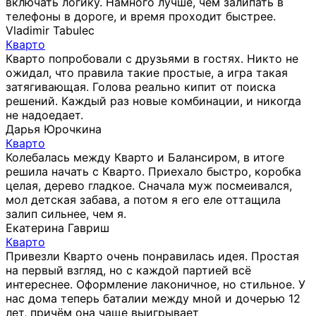
включать логику. Намного лучше, чем залипать в
телефоны в дороге, и время проходит быстрее.
Vladimir Tabulec
Кварто
Кварто попробовали с друзьями в гостях. Никто не
ожидал, что правила такие простые, а игра такая
затягивающая. Голова реально кипит от поиска
решений. Каждый раз новые комбинации, и никогда
не надоедает.
Дарья Юрочкина
Кварто
Колебалась между Кварто и Балансиром, в итоге
решила начать с Кварто. Приехало быстро, коробка
целая, дерево гладкое. Сначала муж посмеивался,
мол детская забава, а потом я его еле оттащила
залип сильнее, чем я.
Екатерина Гавриш
Кварто
Привезли Кварто очень понравилась идея. Простая
на первый взгляд, но с каждой партией всё
интереснее. Оформление лаконичное, но стильное. У
нас дома теперь баталии между мной и дочерью 12
лет, причём она чаще выигрывает