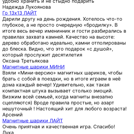
удобно хранить и не стыдно подарить
Надежда Лукоянова
Го 13х13 ЛАЙТ
Дарили другу на день рождения. Хотелось что-то
глубокое, а не просто очередную «бродилку». В
итоге весь вечер именинник и гости разбирались в
правилах захвата камней. Качество на высоте:
дерево обработано идеально, камни отполированы
до блеска. Видно, что это подарок «с душой»,
который прослужит десятилетия
Оксана Третьякова
Магнитные шарики МИНИ
Взяли «Мини-версию» магнитных шариков, чтобы
брать с собой в поездки, но в итоге играем в неё
дома каждый вечер! Удивительно, как такая
компактная штука вызывает столько эмоций.
Визжим всей семьей, когда магниты внезапно
сцепляются) Вроде правила простые, но азарт
нешуточный ! Настоящий хит для любого возраста!
Арсений
Магнитные шарики ЛАЙТ
Очень приятная и качественная игра. Спасибо!
Лука