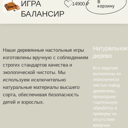
В
ИГРА
14900
₽
корзину
БАЛАНСИР
Натуральное
Наши деревянные настольные игры
дерево
изготовлены вручную с соблюдением
строгих стандартов качества и
Все изделия
экологической чистоты. Мы
выполнены из
экологически
используем исключительно
чистых пород
натуральные материалы высшего
древесины,
сорта, обеспечивая безопасность
прошедших
детей и взрослых.
тщательную
обработку и
проверку на
отсутствие
вредных