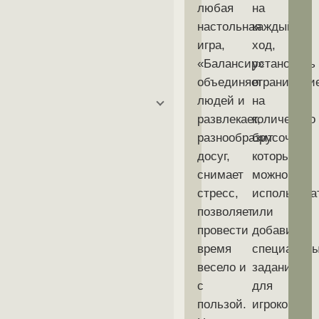
любая
на
настольная
каждый
игра,
ход,
«Балансир»
установить
объединяет
ограничени
людей и
на
развлекает,
количество
разнообразит
брусочков,
досуг,
которые
снимает
можно
стресс,
использова
позволяет
или
провести
добавить
время
специальн
весело и
задания
с
для
пользой.
игроков.