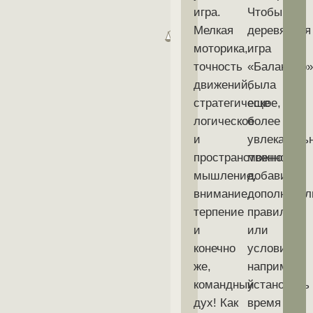
м
игра.
Чтобы
4
.
Мелкая
деревянная
2
к
моторика,
игра
г
точность
«Балансир
движений,
была
стратегическое,
еще
логическое
более
и
увлекатель
пространственное
можно
мышление,
добавить
внимание,
дополнител
терпение
правила
и
или
конечно
условия,
же,
например,
командный
установить
дух!
Как
время