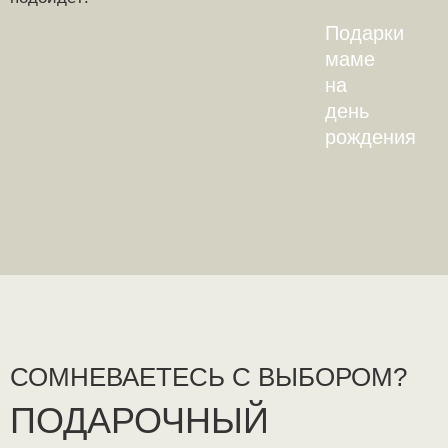
Подарки
маме
на
день
рождения
СОМНЕВАЕТЕСЬ С ВЫБОРОМ?
ПОДАРОЧНЫЙ