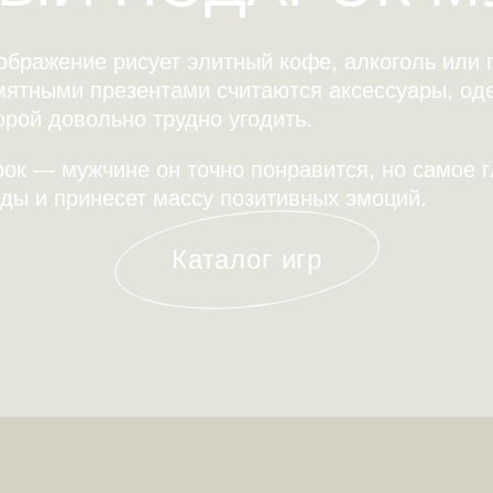
оображение рисует элитный кофе, алкоголь или
мятными презентами считаются аксессуары, оде
орой довольно трудно угодить.
ок — мужчине он точно понравится, но самое 
оды и принесет массу позитивных эмоций.
Каталог игр