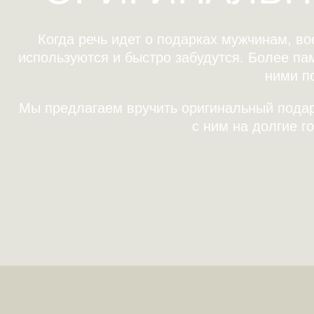
Когда речь идет о подарках мужчинам, в
используются и быстро забудутся. Более па
ними п
Мы предлагаем вручить оригинальный подар
с ним на долгие г